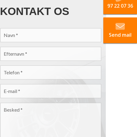
97 22 07 36
KONTAKT OS
NAVN
*
Send mail
EFTERNAVN
*
TELEFON
*
E-MAIL
*
BESKED
*