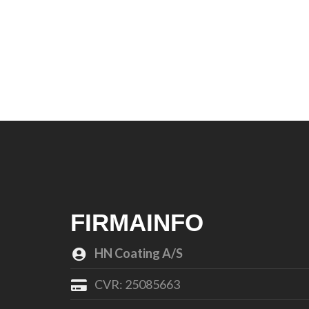
FIRMAINFO
HN Coating A/S
CVR: 25085663