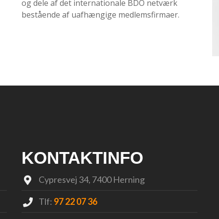
og dele af det internationale BDO netværk
bestående af uafhængige medlemsfirmaer.
KONTAKTINFO
Cypresvej 34, 7400 Herning
Tlf:
97 22 07 36