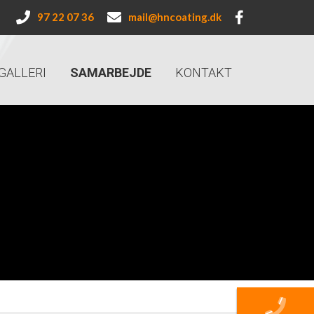
97 22 07 36
mail@hncoating.dk
GALLERI
SAMARBEJDE
KONTAKT